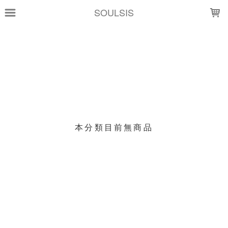
LOADING...
SOULSIS
上架時間
銷售價格
樣式尺寸篩選
現貨商品
本分類目前無商品
篩選