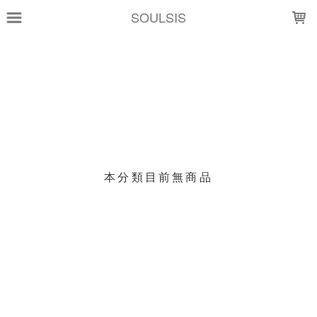
LOADING...
SOULSIS
上架時間
銷售價格
樣式尺寸篩選
現貨商品
本分類目前無商品
篩選