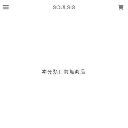
LOADING...
SOULSIS
上架時間
銷售價格
樣式尺寸篩選
現貨商品
本分類目前無商品
篩選