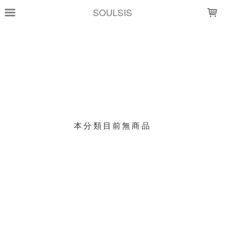
LOADING...
SOULSIS
上架時間
銷售價格
樣式尺寸篩選
現貨商品
本分類目前無商品
篩選