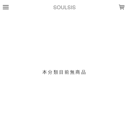
LOADING...
SOULSIS
上架時間
銷售價格
樣式尺寸篩選
現貨商品
本分類目前無商品
篩選