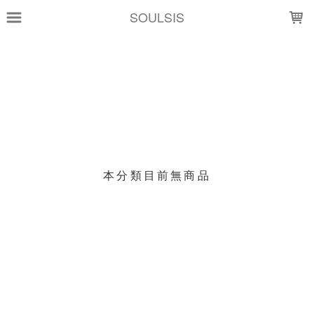
LOADING...
SOULSIS
上架時間
銷售價格
樣式尺寸篩選
現貨商品
本分類目前無商品
篩選