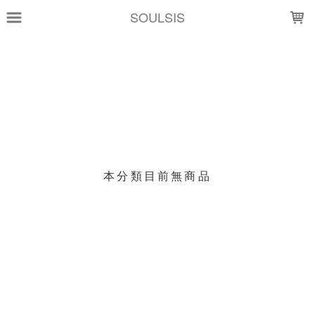
LOADING...
SOULSIS
上架時間
銷售價格
樣式尺寸篩選
現貨商品
本分類目前無商品
篩選