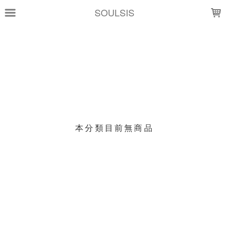
LOADING...
SOULSIS
上架時間
銷售價格
樣式尺寸篩選
現貨商品
本分類目前無商品
篩選