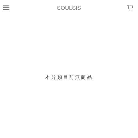
LOADING...
SOULSIS
上架時間
銷售價格
樣式尺寸篩選
現貨商品
本分類目前無商品
篩選