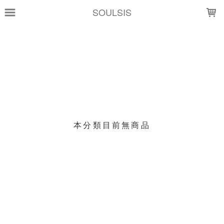
LOADING...
SOULSIS
上架時間
銷售價格
樣式尺寸篩選
現貨商品
本分類目前無商品
篩選