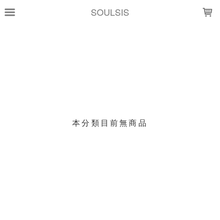
LOADING...
SOULSIS
上架時間
銷售價格
樣式尺寸篩選
現貨商品
本分類目前無商品
篩選