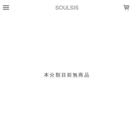
LOADING...
SOULSIS
上架時間
銷售價格
樣式尺寸篩選
現貨商品
本分類目前無商品
篩選