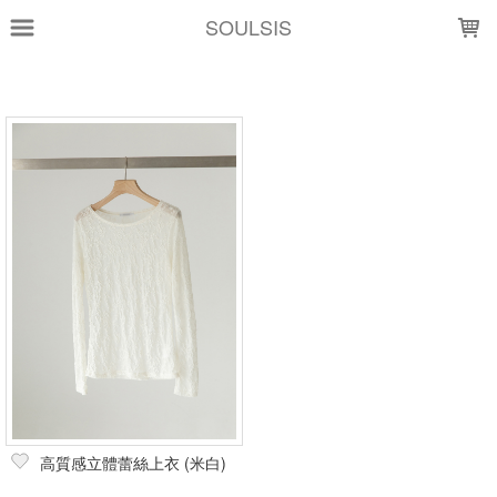
LOADING...
SOULSIS
上架時間
銷售價格
樣式尺寸篩選
全部樣式
米白
全部尺寸
篩選
高質感立體蕾絲上衣 (米白)