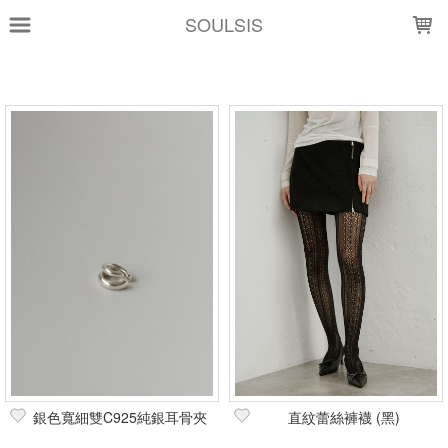
LOADING...
SOULSIS
上架時間
銷售價格
樣式尺寸篩選
全部樣式
銀
黑
全部尺寸
篩選
銀色寬細雙C925純銀耳骨夾
直紋蕾絲褲襪 (黑)