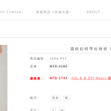
IS: Crafted
現貨商品 <快速出貨>
ABOUT
霧銀釦橫帶短褲裙 (
商品編號：
2606-P15
原價：
NTD 2180
NTD 1744
JUL.6-8 Off Hour
優惠價：
樣式：
深灰
駝
尺寸：
S
M