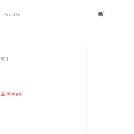
GUIDE
駝)
s 新品 單件8折