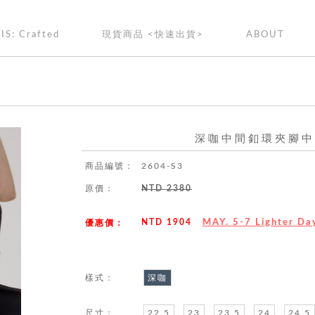
IS: Crafted
現貨商品 <快速出貨>
ABOUT
深咖中間釦環夾腳中
商品編號：
2604-S3
原價：
NTD 2380
NTD 1904
MAY. 5-7 Lighter 
優惠價：
樣式：
深咖
尺寸：
22.5
23
23.5
24
24.5