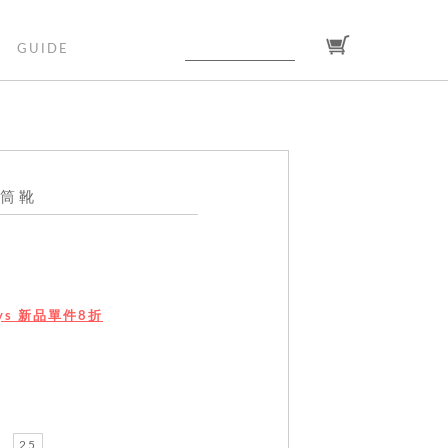
GUIDE
筒靴
Days 新品單件8折
25