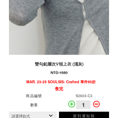
雙勾釦層次V領上衣 (淺灰)
NTD 1580
MAR. 23-25 SOULSIS: Crafted 單件95折
售完
商品編號
S2603-C3
數量
貨到通知我