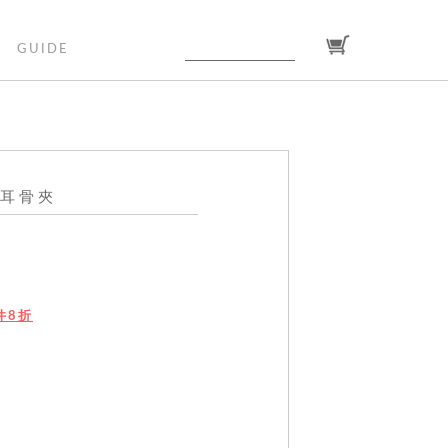
GUIDE
銀耳骨夾
單件8折