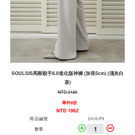
SOULSIS馬鞍殺手8.0進化版神褲 (加長5cm) (淺灰白
茶)
NTD 2180
單件9折
NTD 1962
商品編號
2410-P4
數量